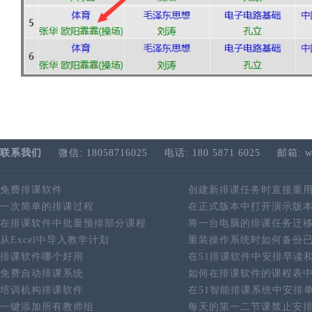
联系我们
微信: 18058716025
电话: 180 5871 6025
邮箱: w
免费排课软件
创建新排课任务时直接重
一次简单的排课过程
在正式版本中打开演示版
在排课软件中批量预排部分课程
将一台电脑的排课任务迁
从Excel中导入教学计划
重装操作系统时如何备份
排课软件哪个好用
在51排课软件中安排早读
免费自动排课系统
如何在排课软件的课程表
培训机构排课软件
在51智能排课系统中安排
一键添加所有教师组
每天的第一二节课禁止安