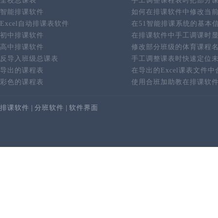
全校总课表
手工调整课程表时把部分
智能排课软件
如何在排课软件中修改当
Excel自动排课表软件
在51智能排课系统的基本
初中排课软件
在排课软件中手工调课时
高中排课软件
修改部分班级的体育课程
反导入班级总课表
手工调整课表时快速定位
导出的课程表
在导出的Excel课表文件
彩色的课程表
使用合班加助教在排课软
排课软件
|
分班软件
|
软件界面