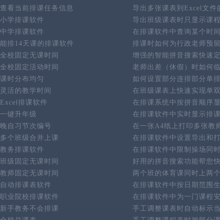
查看当前排课任务信息
导出多张课表到Excel文
小学排课软件
导出班级课表时只显示课
中学排课软件
在排课软件中查询某个时
能排14天课的排课软件
排课时如何为行政老师预
全校固定无课时间
增强的智能拼音搜索快速
全校固定活动时间
老师出差（休假）时如何
课时分布均匀
如何设置部分连排部分单
灵活的教学时间
在班级课表上快速实现单
Excel排课软件
在排课系统中按拼音顺序
一键升年级
在排课软件中实时显示排
晚自习节次编号
在一张A4纸上打印多张教
多个班级合并上课
在排课软件中设置导出和
教务排课软件
在排课软件中限制操场同
班级固定无课时间
好用的拼音搜索功能帮您
教师固定无课时间
两个班的体育课同时上两
自动排课表软件
在排课软件中按日期范围
职业院校排课软件
在排课软件中为一门课程
新手教务不会排课
手工调整课表时自动标示