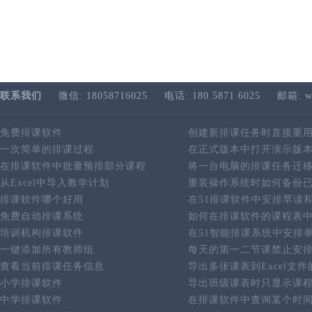
联系我们
微信: 18058716025
电话: 180 5871 6025
邮箱: w
免费排课软件
创建新排课任务时直接重
一次简单的排课过程
在正式版本中打开演示版
在排课软件中批量预排部分课程
将一台电脑的排课任务迁
从Excel中导入教学计划
重装操作系统时如何备份
排课软件哪个好用
在51排课软件中安排早读
免费自动排课系统
如何在排课软件的课程表
培训机构排课软件
在51智能排课系统中安排
一键添加所有教师组
每天的第一二节课禁止安
查看当前排课任务信息
导出多张课表到Excel文
小学排课软件
导出班级课表时只显示课
中学排课软件
在排课软件中查询某个时