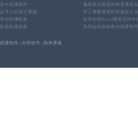
高中排课软件
修改部分班级的体育课程
反导入班级总课表
手工调整课表时快速定位
导出的课程表
在导出的Excel课表文件
彩色的课程表
使用合班加助教在排课软
排课软件
|
分班软件
|
软件界面