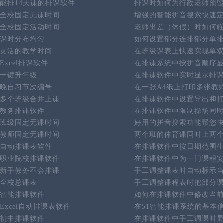
能排14天课的排课软件
排课时如何为行政老师预
全校固定无课时间
增强的智能拼音搜索快速
全校固定活动时间
老师出差（休假）时如何
课时分布均匀
如何设置部分连排部分单
灵活的教学时间
在班级课表上快速实现单
Excel排课软件
在排课系统中按拼音顺序
一键升年级
在排课软件中实时显示排
晚自习节次编号
在一张A4纸上打印多张教
多个班级合并上课
在排课软件中设置导出和
教务排课软件
在排课软件中限制操场同
班级固定无课时间
好用的拼音搜索功能帮您
教师固定无课时间
两个班的体育课同时上两
自动排课表软件
在排课软件中按日期范围
职业院校排课软件
在排课软件中为一门课程
新手教务不会排课
手工调整课表时自动标示
全校总课表
手工调整课程表时把部分
智能排课软件
如何在排课软件中修改当
Excel自动排课表软件
在51智能排课系统的基本
初中排课软件
在排课软件中手工调课时