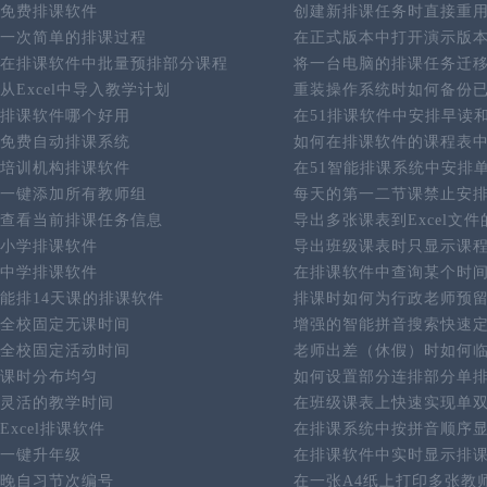
免费排课软件
创建新排课任务时直接重
一次简单的排课过程
在正式版本中打开演示版
在排课软件中批量预排部分课程
将一台电脑的排课任务迁
从Excel中导入教学计划
重装操作系统时如何备份
排课软件哪个好用
在51排课软件中安排早读
免费自动排课系统
如何在排课软件的课程表
培训机构排课软件
在51智能排课系统中安排
一键添加所有教师组
每天的第一二节课禁止安
查看当前排课任务信息
导出多张课表到Excel文
小学排课软件
导出班级课表时只显示课
中学排课软件
在排课软件中查询某个时
能排14天课的排课软件
排课时如何为行政老师预
全校固定无课时间
增强的智能拼音搜索快速
全校固定活动时间
老师出差（休假）时如何
课时分布均匀
如何设置部分连排部分单
灵活的教学时间
在班级课表上快速实现单
Excel排课软件
在排课系统中按拼音顺序
一键升年级
在排课软件中实时显示排
晚自习节次编号
在一张A4纸上打印多张教