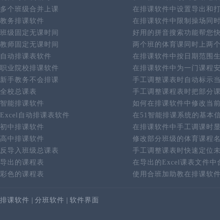
多个班级合并上课
在排课软件中设置导出和
教务排课软件
在排课软件中限制操场同
班级固定无课时间
好用的拼音搜索功能帮您
教师固定无课时间
两个班的体育课同时上两
自动排课表软件
在排课软件中按日期范围
职业院校排课软件
在排课软件中为一门课程
新手教务不会排课
手工调整课表时自动标示
全校总课表
手工调整课程表时把部分
智能排课软件
如何在排课软件中修改当
Excel自动排课表软件
在51智能排课系统的基本
初中排课软件
在排课软件中手工调课时
高中排课软件
修改部分班级的体育课程
反导入班级总课表
手工调整课表时快速定位
导出的课程表
在导出的Excel课表文件
彩色的课程表
使用合班加助教在排课软
排课软件
|
分班软件
|
软件界面