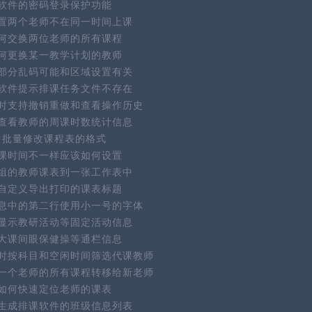
软件的密码登录保护功能
置两个老师不在同一时间上课
何交换两位老师的所有课程
何更换某一教学计划的教师
部分乱码可能和区域设置有关
软件提示排课任务文件不存在
时支持撤销重做和查看操作历史
查看教师的周课时数统计信息
件中批量修改课程表的格式
课时间不一样应该如何设置
组的教师课表到一张工作表中
自定义导出打印的课表标题
息中的第二行使用小一号的字体
显示教研活动等固定活动信息
大课间眼保健操等通栏信息
时按科目和空闲时间筛选代课教师
一个老师的所有课程转移给新老师
如何快速定位老师的课表
生成排课软件的班级信息列表