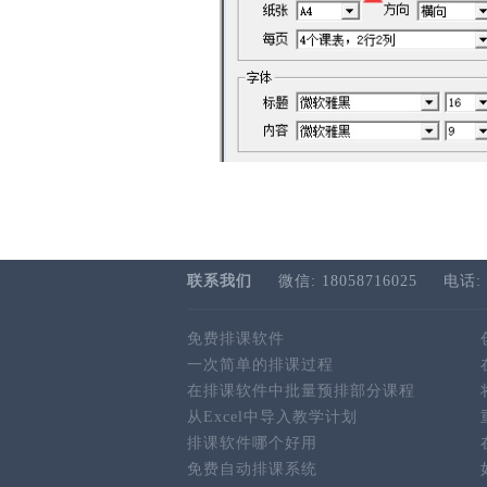
联系我们
微信: 18058716025
电话: 
免费排课软件
一次简单的排课过程
在排课软件中批量预排部分课程
从Excel中导入教学计划
排课软件哪个好用
免费自动排课系统