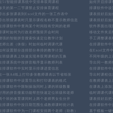
在51智能排课系统中安排单双周课程
如何开启排课
每天的第一二节课禁止安排体育课程
排课软件中设
导出多张课表到Excel文件的一张工作表中
课表排好后如
导出班级课表时只显示课程名称不显示教师信息
课表排好后如
在排课软件中查询某个时间段有空闲的老师
软件界面出现
排课时如何为行政老师预留开会时间
移动文件夹后
增强的智能拼音搜索快速定位教学计划
手工调整课表
老师出差（休假）时如何临时调课代课
在排课软件中
如何设置部分连排部分单排的教学计划
在Excel文
在班级课表上快速实现单双周课程的互换
不同年级的上
在排课系统中按拼音顺序显示教师列表
导出同一教师
在排课软件中实时显示排课进度信息
在排课软件中
在一张A4纸上打印多张教师课表以节省纸张
导出时课程信
在排课软件中设置导出和打印课表的格式
在教师课表上
在排课软件中限制操场同时上课的班级数量
在课表上添加
好用的拼音搜索功能帮您快速定位班级和老师
临时调课代课
两个班的体育课同时上两个老师男女生分开
课表排好后把
在排课软件中按日期范围生成教师课时统计表
在排课软件中
在排课软件中为一门课程安排两个老师（助教）
基于模板一键