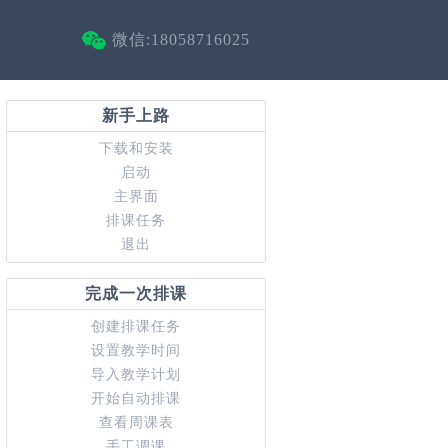
微信:18058716025
新手上路
下载和安装
启动
主界面
排课任务
退出
完成一次排课
创建排课任务
设置教学时间
导入教学计划
开始自动排课
查看周课表
手工调课