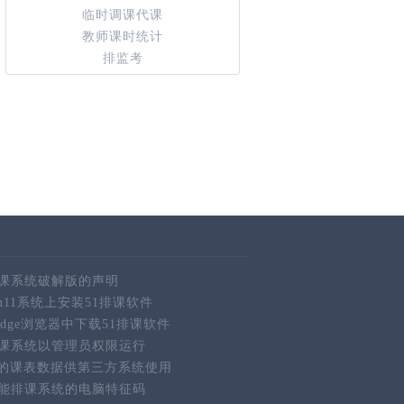
临时调课代课
教师课时统计
排监考
排课系统破解版的声明
in11系统上安装51排课软件
ft Edge浏览器中下载51排课软件
排课系统以管理员权限运行
的课表数据供第三方系统使用
智能排课系统的电脑特征码