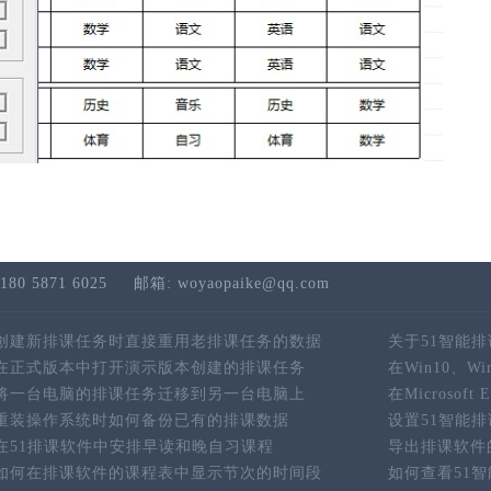
180 5871 6025
邮箱: woyaopaike@qq.com
创建新排课任务时直接重用老排课任务的数据
关于51智能
在正式版本中打开演示版本创建的排课任务
在Win10、W
将一台电脑的排课任务迁移到另一台电脑上
在Microso
重装操作系统时如何备份已有的排课数据
设置51智能
在51排课软件中安排早读和晚自习课程
导出排课软件
如何在排课软件的课程表中显示节次的时间段
如何查看51