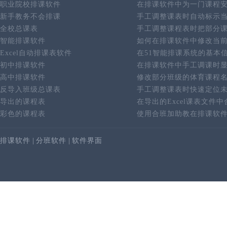
职业院校排课软件
在排课软件中为一门课程
新手教务不会排课
手工调整课表时自动标示
全校总课表
手工调整课程表时把部分
智能排课软件
如何在排课软件中修改当
Excel自动排课表软件
在51智能排课系统的基本
初中排课软件
在排课软件中手工调课时
高中排课软件
修改部分班级的体育课程
反导入班级总课表
手工调整课表时快速定位
导出的课程表
在导出的Excel课表文件
彩色的课程表
使用合班加助教在排课软
排课软件
|
分班软件
|
软件界面