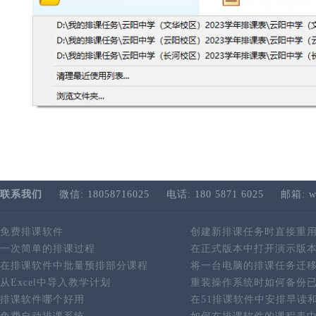
联系我们
微信: 18058716025
电话: 180 5871 6025
邮箱: w
免费排课软件
创建新排课任务时直接重
一次简单的排课过程
在正式版本中打开演示版
在排课软件中批量预排部分课程
将一台电脑的排课任务迁
从Excel中导入教学计划
重装操作系统时如何备份
排课软件哪个好用
在51排课软件中安排早读