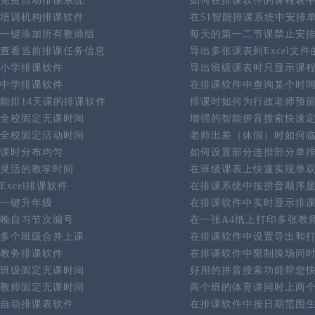
免费自动排课系统
如何在排课软件的课程表
培训机构排课软件
在51智能排课系统中安排
一键添加所有教师组
每天的第一二节课禁止安
查看当前排课任务信息
导出多张课表到Excel文
小学排课软件
导出班级课表时只显示课
中学排课软件
在排课软件中查询某个时
能排14天课的排课软件
排课时如何为行政老师预
全校固定无课时间
增强的智能拼音搜索快速
全校固定活动时间
老师出差（休假）时如何
课时分布均匀
如何设置部分连排部分单
灵活的教学时间
在班级课表上快速实现单
Excel排课软件
在排课系统中按拼音顺序
一键升年级
在排课软件中实时显示排
晚自习节次编号
在一张A4纸上打印多张教
多个班级合并上课
在排课软件中设置导出和
教务排课软件
在排课软件中限制操场同
班级固定无课时间
好用的拼音搜索功能帮您
教师固定无课时间
两个班的体育课同时上两
自动排课表软件
在排课软件中按日期范围