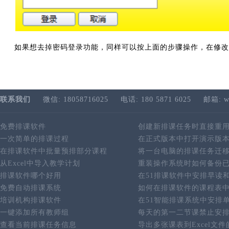
如果想去掉密码登录功能，同样可以按上面的步骤操作，在修改
联系我们
微信: 18058716025
电话: 180 5871 6025
邮箱: w
免费排课软件
创建新排课任务时直接重
一次简单的排课过程
在正式版本中打开演示版
在排课软件中批量预排部分课程
将一台电脑的排课任务迁
从Excel中导入教学计划
重装操作系统时如何备份
排课软件哪个好用
在51排课软件中安排早读
免费自动排课系统
如何在排课软件的课程表
培训机构排课软件
在51智能排课系统中安排
一键添加所有教师组
每天的第一二节课禁止安
查看当前排课任务信息
导出多张课表到Excel文