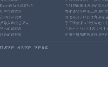
Excel自动排课表软件
在51智能排课系统的基本
初中排课软件
在排课软件中手工调课时
高中排课软件
修改部分班级的体育课程
反导入班级总课表
手工调整课表时快速定位
导出的课程表
在导出的Excel课表文件
彩色的课程表
使用合班加助教在排课软
排课软件
|
分班软件
|
软件界面