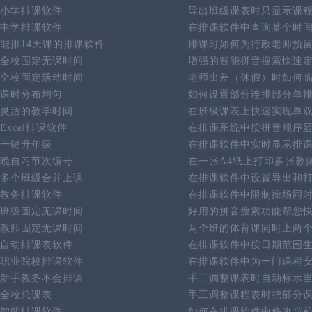
小学排课软件
导出班级课表时只显示课
中学排课软件
在排课软件中查询某个时
能排14天课的排课软件
排课时如何为行政老师预
全校固定无课时间
增强的智能拼音搜索快速
全校固定活动时间
老师出差（休假）时如何
课时分布均匀
如何设置部分连排部分单
灵活的教学时间
在班级课表上快速实现单
Excel排课软件
在排课系统中按拼音顺序
一键升年级
在排课软件中实时显示排
晚自习节次编号
在一张A4纸上打印多张教
多个班级合并上课
在排课软件中设置导出和
教务排课软件
在排课软件中限制操场同
班级固定无课时间
好用的拼音搜索功能帮您
教师固定无课时间
两个班的体育课同时上两
自动排课表软件
在排课软件中按日期范围
职业院校排课软件
在排课软件中为一门课程
新手教务不会排课
手工调整课表时自动标示
全校总课表
手工调整课程表时把部分
智能排课软件
如何在排课软件中修改当