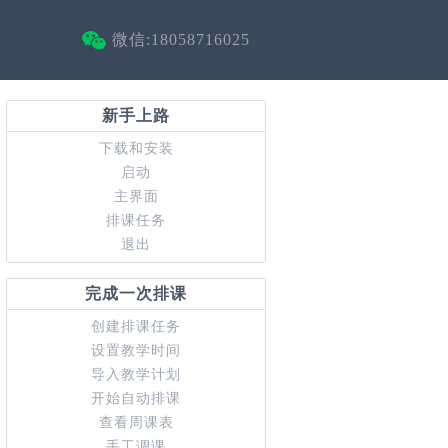
微信:18058716025
新手上路
下载和安装
启动
主界面
排课任务
退出
完成一次排课
创建排课任务
设置教学时间
导入教学计划
开始自动排课
查看周课表
手工调课