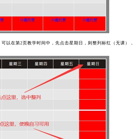
。可以在第2页教学时间中，先点击星期日，则整列标红（无课），
。